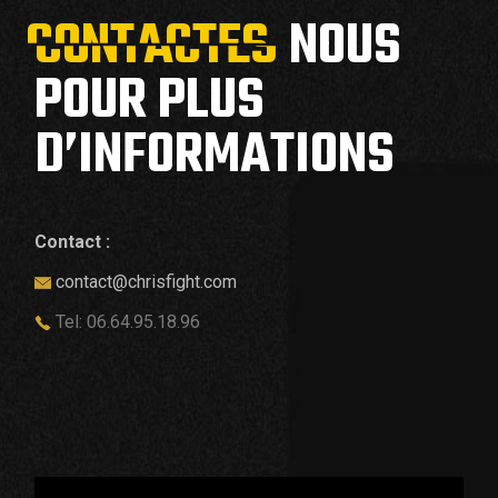
CONTACTES
CONTACTES
NOUS
POUR PLUS
D’INFORMATIONS
Contact :
contact@chrisfight.com
Tel: 06.64.95.18.96