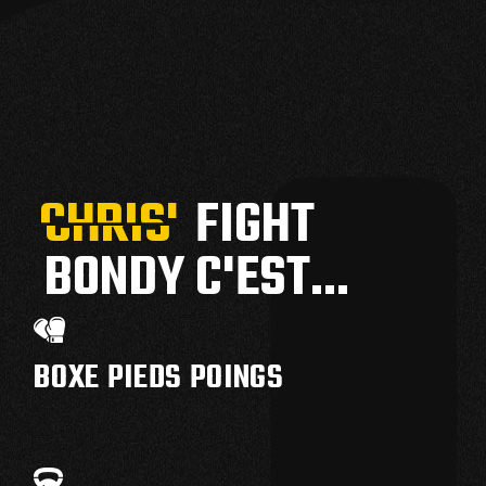
CHRIS'
CHRIS'
FIGHT
BONDY C'EST...
BOXE PIEDS POINGS