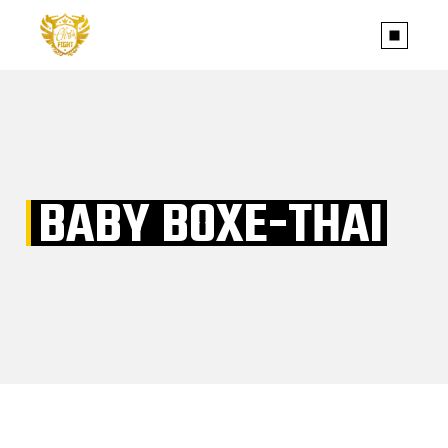
Skip
to
the
content
BABY BOXE-THAI